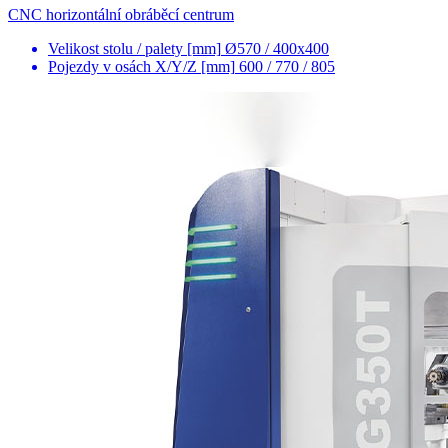
CNC horizontální obráběcí centrum
Velikost stolu / palety [mm]
Ø570 / 400x400
Pojezdy v osách X/Y/Z [mm]
600 / 770 / 805