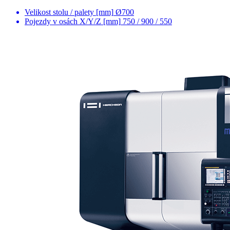
Velikost stolu / palety [mm]
Ø700
Pojezdy v osách X/Y/Z [mm]
750 / 900 / 550