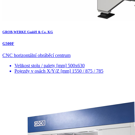
GROB-WERKE GmbH & Co. KG
G500F
CNC horizontální obráběcí centrum
Velikost stolu / palety [mm]
500x630
Pojezdy v osách X/Y/Z [mm]
1550 / 875 / 785