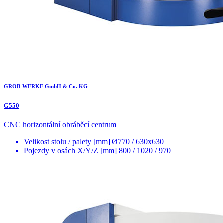
GROB-WERKE GmbH & Co. KG
G550
CNC horizontální obráběcí centrum
Velikost stolu / palety [mm]
Ø770 / 630x630
Pojezdy v osách X/Y/Z [mm]
800 / 1020 / 970