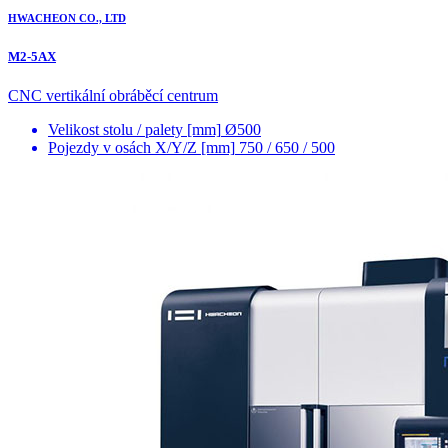
HWACHEON CO., LTD
M2-5AX
CNC vertikální obráběcí centrum
Velikost stolu / palety [mm]
Ø500
Pojezdy v osách X/Y/Z [mm]
750 / 650 / 500