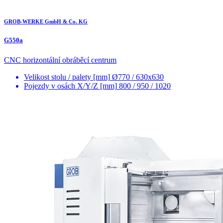
GROB-WERKE GmbH & Co. KG
G550a
CNC horizontální obráběcí centrum
Velikost stolu / palety [mm]
Ø770 / 630x630
Pojezdy v osách X/Y/Z [mm]
800 / 950 / 1020