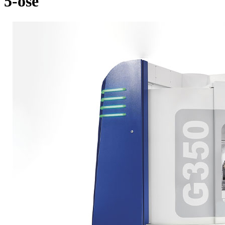
5-osé