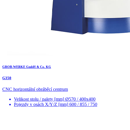
GROB-WERKE GmbH & Co. KG
G350
CNC horizontální obráběcí centrum
Velikost stolu / palety [mm]
Ø570 / 400x400
Pojezdy v osách X/Y/Z [mm]
600 / 855 / 750