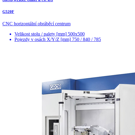
GROB-WERKE GmbH & Co. KG
G520F
CNC horizontální obráběcí centrum
Velikost stolu / palety [mm]
500x500
Pojezdy v osách X/Y/Z [mm]
750 / 840 / 785