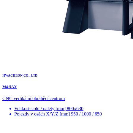
HWACHEON CO., LTD
M4-5AX
CNC vertikální obráběcí centrum
Velikost stolu / palety [mm]
800x630
Pojezdy v osách X/Y/Z [mm]
950 / 1000 / 650