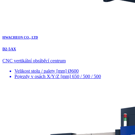
HWACHEON CO., LTD
D2-5AX
CNC vertikální obráběcí centrum
Velikost stolu / palety [mm]
Ø600
Pojezdy v osách X/Y/Z [mm]
650 / 500 / 500