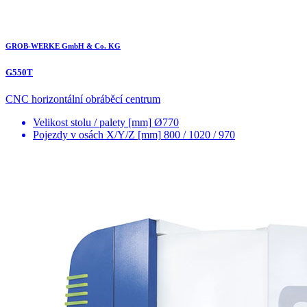
GROB-WERKE GmbH & Co. KG
G550T
CNC horizontální obráběcí centrum
Velikost stolu / palety [mm]
Ø770
Pojezdy v osách X/Y/Z [mm]
800 / 1020 / 970