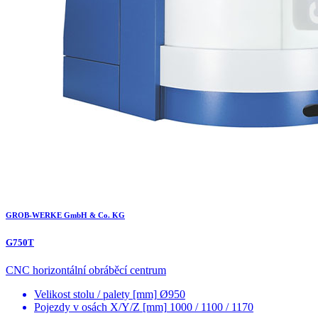
GROB-WERKE GmbH & Co. KG
G750T
CNC horizontální obráběcí centrum
Velikost stolu / palety [mm]
Ø950
Pojezdy v osách X/Y/Z [mm]
1000 / 1100 / 1170