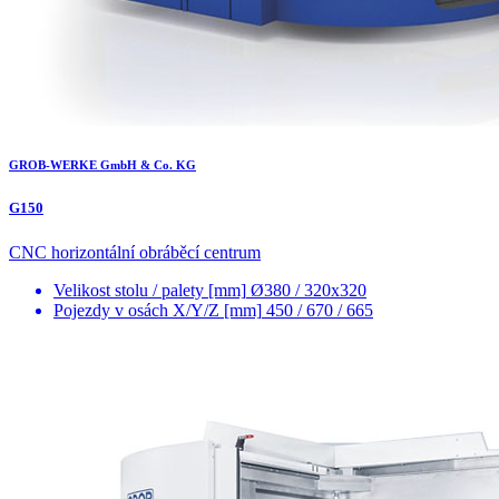
GROB-WERKE GmbH & Co. KG
G150
CNC horizontální obráběcí centrum
Velikost stolu / palety [mm]
Ø380 / 320x320
Pojezdy v osách X/Y/Z [mm]
450 / 670 / 665