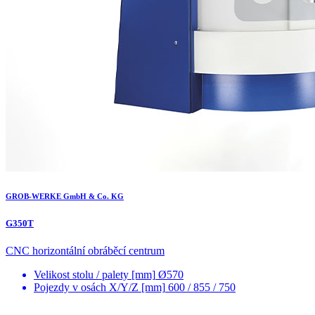
GROB-WERKE GmbH & Co. KG
G350T
CNC horizontální obráběcí centrum
Velikost stolu / palety [mm]
Ø570
Pojezdy v osách X/Y/Z [mm]
600 / 855 / 750