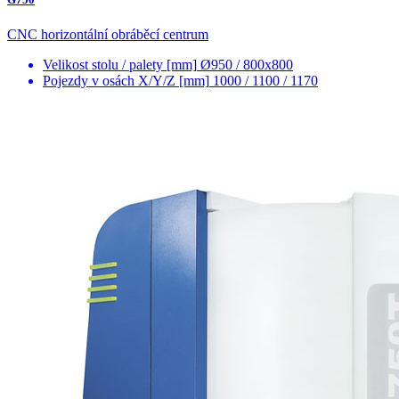
CNC horizontální obráběcí centrum
Velikost stolu / palety [mm]
Ø950 / 800x800
Pojezdy v osách X/Y/Z [mm]
1000 / 1100 / 1170