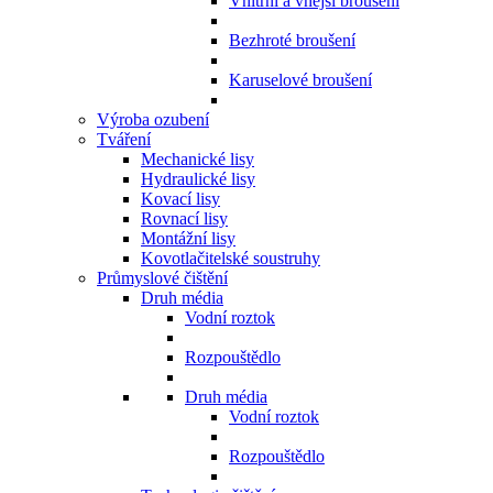
Vnitřní a vnější broušení
Bezhroté broušení
Karuselové broušení
Výroba ozubení
Tváření
Mechanické lisy
Hydraulické lisy
Kovací lisy
Rovnací lisy
Montážní lisy
Kovotlačitelské soustruhy
Průmyslové čištění
Druh média
Vodní roztok
Rozpouštědlo
Druh média
Vodní roztok
Rozpouštědlo