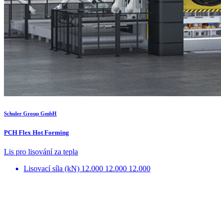
Schuler Group GmbH
PCH Flex Hot Forming
Lis pro lisování za tepla
Lisovací síla (kN)
12.000 12.000 12.000