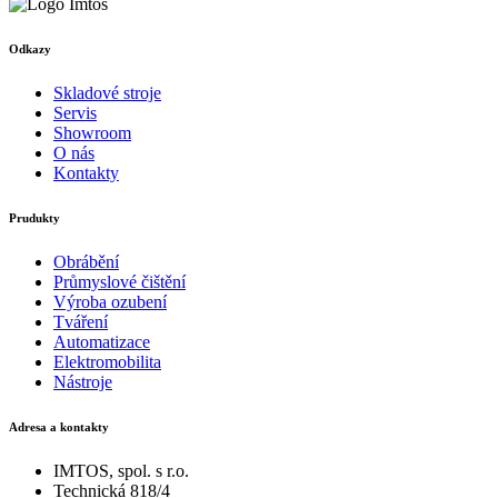
Odkazy
Skladové stroje
Servis
Showroom
O nás
Kontakty
Prudukty
Obrábění
Průmyslové čištění
Výroba ozubení
Tváření
Automatizace
Elektromobilita
Nástroje
Adresa a kontakty
IMTOS, spol. s r.o.
Technická 818/4