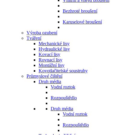
Vnitřní a vnější broušení
Bezhroté broušení
Karuselové broušení
Výroba ozubení
Tváření
Mechanické lisy
Hydraulické lisy
Kovací lisy
Rovnací lisy
Montážní lisy
Kovotlačitelské soustruhy
Průmyslové čištění
Druh média
Vodní roztok
Rozpouštědlo
Druh média
Vodní roztok
Rozpouštědlo