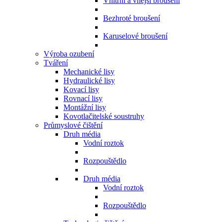
Vnitřní a vnější broušení
Bezhroté broušení
Karuselové broušení
Výroba ozubení
Tváření
Mechanické lisy
Hydraulické lisy
Kovací lisy
Rovnací lisy
Montážní lisy
Kovotlačitelské soustruhy
Průmyslové čištění
Druh média
Vodní roztok
Rozpouštědlo
Druh média
Vodní roztok
Rozpouštědlo