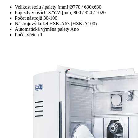
Velikost stolu / palety [mm]
Ø770 / 630x630
Pojezdy v osách X/Y/Z [mm]
800 / 950 / 1020
Počet nástrojů
30-100
Nástrojový kužel
HSK-A63 (HSK-A100)
Automatická výměna palety
Ano
Počet vřeten
1