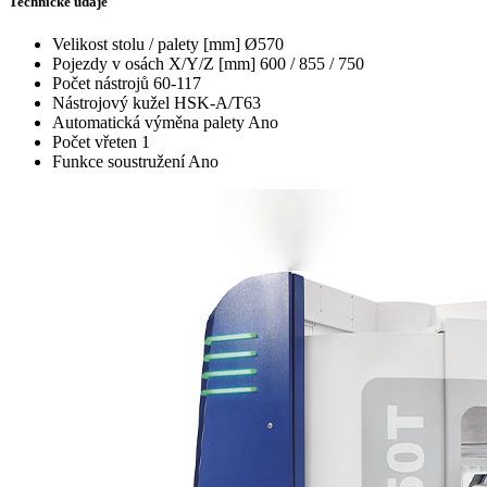
Technické údaje
Velikost stolu / palety [mm]
Ø570
Pojezdy v osách X/Y/Z [mm]
600 / 855 / 750
Počet nástrojů
60-117
Nástrojový kužel
HSK-A/T63
Automatická výměna palety
Ano
Počet vřeten
1
Funkce soustružení
Ano