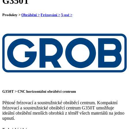
G350T
Produkty >
Obrábění >
Frézování >
5-osé >
G350T > CNC horizontální obráběcí centrum
Pětiosé frézovací a soustružnické obráběcí centrum. Kompaktní
frézovací a soustružnické obráběcí centrum G350T umožňuje
ideální obrábění menších obrobků z téměř všech materiálů na jedno
upnutí.