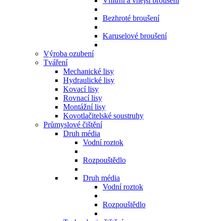
Vnitřní a vnější broušení
Bezhroté broušení
Karuselové broušení
Výroba ozubení
Tváření
Mechanické lisy
Hydraulické lisy
Kovací lisy
Rovnací lisy
Montážní lisy
Kovotlačitelské soustruhy
Průmyslové čištění
Druh média
Vodní roztok
Rozpouštědlo
Druh média
Vodní roztok
Rozpouštědlo