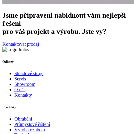
Jsme připraveni nabídnout vám nejlepší
řešení
pro váš projekt a výrobu. Jste vy?
Kontaktovat prodej
Odkazy
Skladové stroje
Servis
Showroom
O nás
Kontakty
Prudukty
Obrábění
Průmyslové čištění
Výroba ozubení