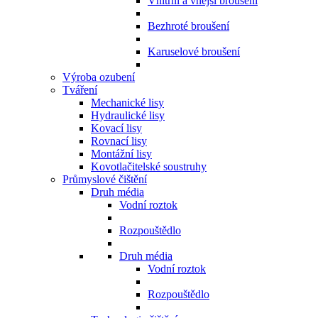
Vnitřní a vnější broušení
Bezhroté broušení
Karuselové broušení
Výroba ozubení
Tváření
Mechanické lisy
Hydraulické lisy
Kovací lisy
Rovnací lisy
Montážní lisy
Kovotlačitelské soustruhy
Průmyslové čištění
Druh média
Vodní roztok
Rozpouštědlo
Druh média
Vodní roztok
Rozpouštědlo