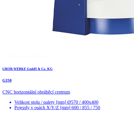
GROB-WERKE GmbH & Co. KG
G350
CNC horizontální obráběcí centrum
Velikost stolu / palety [mm]
Ø570 / 400x400
Pojezdy v osách X/Y/Z [mm]
600 / 855 / 750