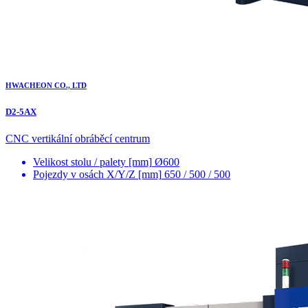
HWACHEON CO., LTD
D2-5AX
CNC vertikální obráběcí centrum
Velikost stolu / palety [mm]
Ø600
Pojezdy v osách X/Y/Z [mm]
650 / 500 / 500