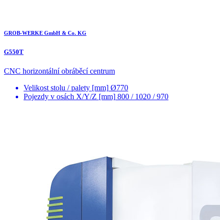
GROB-WERKE GmbH & Co. KG
G550T
CNC horizontální obráběcí centrum
Velikost stolu / palety [mm]
Ø770
Pojezdy v osách X/Y/Z [mm]
800 / 1020 / 970