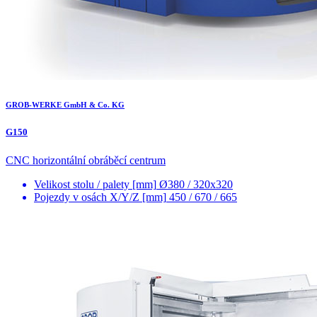
GROB-WERKE GmbH & Co. KG
G150
CNC horizontální obráběcí centrum
Velikost stolu / palety [mm]
Ø380 / 320x320
Pojezdy v osách X/Y/Z [mm]
450 / 670 / 665