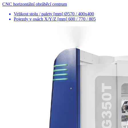
CNC horizontální obráběcí centrum
Velikost stolu / palety [mm]
Ø570 / 400x400
Pojezdy v osách X/Y/Z [mm]
600 / 770 / 805