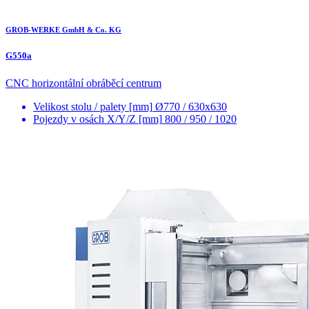
GROB-WERKE GmbH & Co. KG
G550a
CNC horizontální obráběcí centrum
Velikost stolu / palety [mm]
Ø770 / 630x630
Pojezdy v osách X/Y/Z [mm]
800 / 950 / 1020