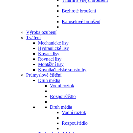
Vnitřní a vnější broušení
Bezhroté broušení
Karuselové broušení
Výroba ozubení
Tváření
Mechanické lisy
Hydraulické lisy
Kovací lisy
Rovnací lisy
Montážní lisy
Kovotlačitelské soustruhy
Průmyslové čištění
Druh média
Vodní roztok
Rozpouštědlo
Druh média
Vodní roztok
Rozpouštědlo