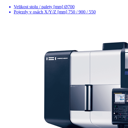
Velikost stolu / palety [mm]
Ø700
Pojezdy v osách X/Y/Z [mm]
750 / 900 / 550