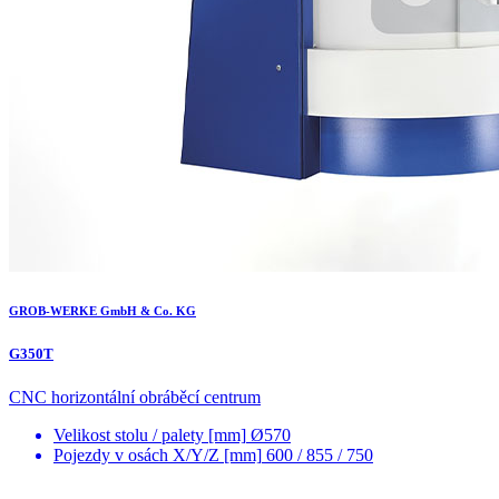
GROB-WERKE GmbH & Co. KG
G350T
CNC horizontální obráběcí centrum
Velikost stolu / palety [mm]
Ø570
Pojezdy v osách X/Y/Z [mm]
600 / 855 / 750