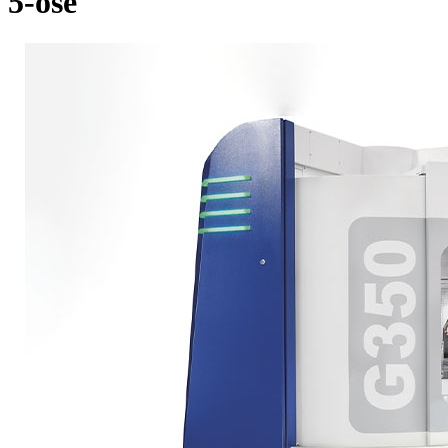
5-osé