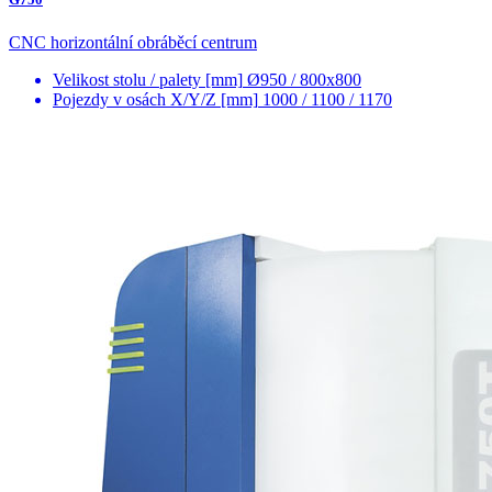
CNC horizontální obráběcí centrum
Velikost stolu / palety [mm]
Ø950 / 800x800
Pojezdy v osách X/Y/Z [mm]
1000 / 1100 / 1170