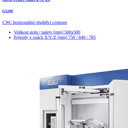
GROB-WERKE GmbH & Co. KG
G520F
CNC horizontální obráběcí centrum
Velikost stolu / palety [mm]
500x500
Pojezdy v osách X/Y/Z [mm]
750 / 840 / 785