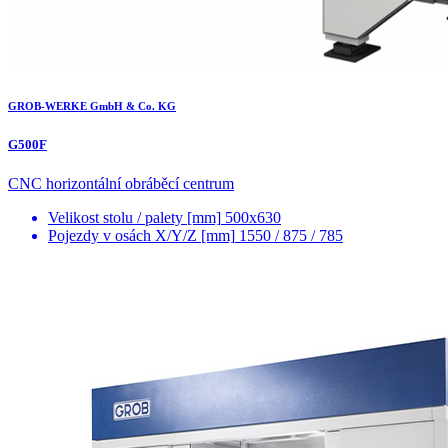
GROB-WERKE GmbH & Co. KG
G500F
CNC horizontální obráběcí centrum
Velikost stolu / palety [mm]
500x630
Pojezdy v osách X/Y/Z [mm]
1550 / 875 / 785