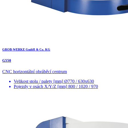
GROB-WERKE GmbH & Co. KG
G550
CNC horizontální obráběcí centrum
Velikost stolu / palety [mm]
Ø770 / 630x630
Pojezdy v osách X/Y/Z [mm]
800 / 1020 / 970