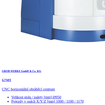
GROB-WERKE GmbH & Co. KG
G750T
CNC horizontální obráběcí centrum
Velikost stolu / palety [mm]
Ø950
Pojezdy v osách X/Y/Z [mm]
1000 / 1100 / 1170