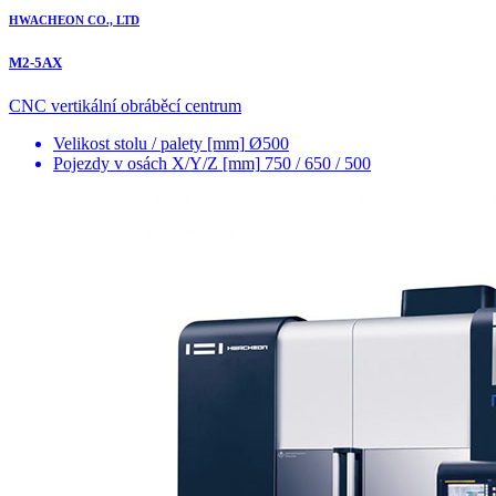
HWACHEON CO., LTD
M2-5AX
CNC vertikální obráběcí centrum
Velikost stolu / palety [mm]
Ø500
Pojezdy v osách X/Y/Z [mm]
750 / 650 / 500