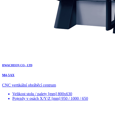
HWACHEON CO., LTD
M4-5AX
CNC vertikální obráběcí centrum
Velikost stolu / palety [mm]
800x630
Pojezdy v osách X/Y/Z [mm]
950 / 1000 / 650