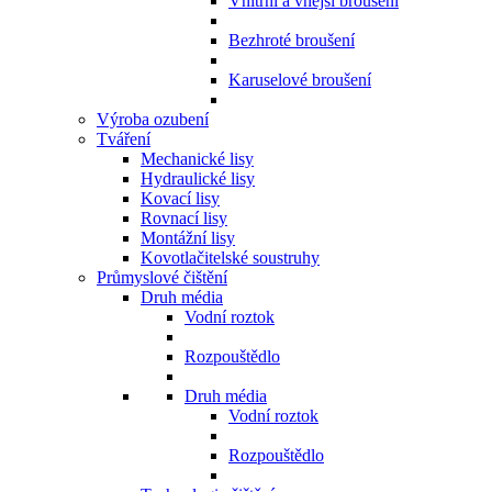
Vnitřní a vnější broušení
Bezhroté broušení
Karuselové broušení
Výroba ozubení
Tváření
Mechanické lisy
Hydraulické lisy
Kovací lisy
Rovnací lisy
Montážní lisy
Kovotlačitelské soustruhy
Průmyslové čištění
Druh média
Vodní roztok
Rozpouštědlo
Druh média
Vodní roztok
Rozpouštědlo