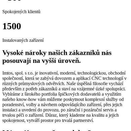
Spokojených klientů
1500
Instalovaných zařízení
Vysoké nároky našich zákazníků nás
posouvají na vyšší úroveň.
Imtos, spol. s r.o. je inovativní, moderní, technologickou, obchodní
společností, která se zabývá dovozem a aplikací CNC technologií v
různých průmyslových odvětvích. Naše úspěšná filosofie vychází
především z potřeb zákazníků a staví na vzájemné úzké spolupráci.
Vybíráme z širokého portfolia špičkových dodavatelů a využitím
našeho know-how vám můžeme poskytnout komplexní služby od
poradenství, volby a návrhem odpovídajícího zařízení, přes jejich
instalaci a uvedení do provozu, po záruční i pozáruční servis a
trvalou péči o zařízení. Důraz, který klademe na kvalitu a jejich
spokojenost, vytváří prostor pro trvalá partnerství.