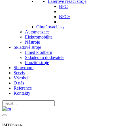
Laserové řezací stroje
BFC
BFC+
Ohraňovací lisy
Automatizace
Elektromobilita
Nástroje
Skladové stroje
Ihned k odběru
Skladem u dodavatele
Použité stroje
Showroom
Servis
Výrobci
O nás
Reference
Kontakty
IMTOS s.r.o.