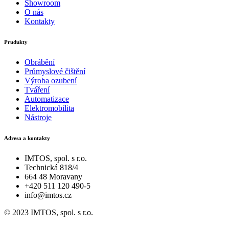
Showroom
O nás
Kontakty
Prudukty
Obrábění
Průmyslové čištění
Výroba ozubení
Tváření
Automatizace
Elektromobilita
Nástroje
Adresa a kontakty
IMTOS, spol. s r.o.
Technická 818/4
664 48 Moravany
+420 511 120 490-5
info@imtos.cz
© 2023 IMTOS, spol. s r.o.