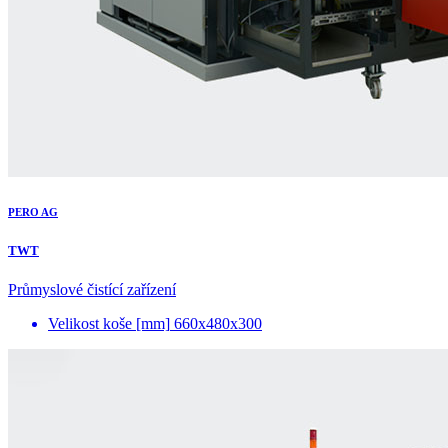
PERO AG
TWT
Průmyslové čistící zařízení
Velikost koše [mm]
660x480x300