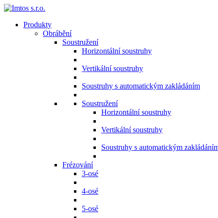
Produkty
Obrábění
Soustružení
Horizontální soustruhy
Vertikální soustruhy
Soustruhy s automatickým zakládáním
Soustružení
Horizontální soustruhy
Vertikální soustruhy
Soustruhy s automatickým zakládání
Frézování
3-osé
4-osé
5-osé