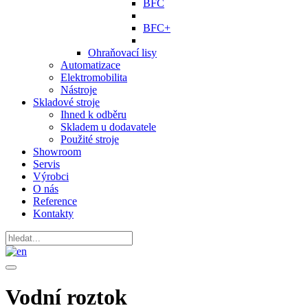
BFC
BFC+
Ohraňovací lisy
Automatizace
Elektromobilita
Nástroje
Skladové stroje
Ihned k odběru
Skladem u dodavatele
Použité stroje
Showroom
Servis
Výrobci
O nás
Reference
Kontakty
Vodní roztok