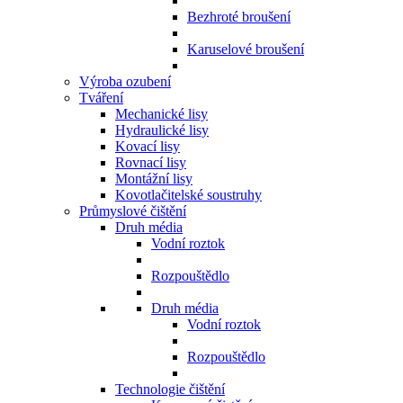
Bezhroté broušení
Karuselové broušení
Výroba ozubení
Tváření
Mechanické lisy
Hydraulické lisy
Kovací lisy
Rovnací lisy
Montážní lisy
Kovotlačitelské soustruhy
Průmyslové čištění
Druh média
Vodní roztok
Rozpouštědlo
Druh média
Vodní roztok
Rozpouštědlo
Technologie čištění