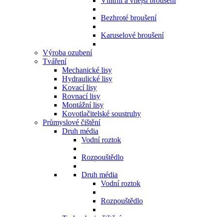
Vnitřní a vnější broušení
Bezhroté broušení
Karuselové broušení
Výroba ozubení
Tváření
Mechanické lisy
Hydraulické lisy
Kovací lisy
Rovnací lisy
Montážní lisy
Kovotlačitelské soustruhy
Průmyslové čištění
Druh média
Vodní roztok
Rozpouštědlo
Druh média
Vodní roztok
Rozpouštědlo