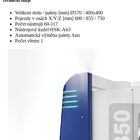
Technické údaje
Velikost stolu / palety [mm]
Ø570 / 400x400
Pojezdy v osách X/Y/Z [mm]
600 / 855 / 750
Počet nástrojů
60-117
Nástrojový kužel
HSK-A63
Automatická výměna palety
Ano
Počet vřeten
1