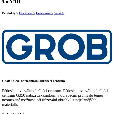
G350
Produkty >
Obrábění >
Frézování >
5-osé >
G350 > CNC horizontální obráběcí centrum
Pětiosé univerzální obráběcí centrum. Pětiosé univerzální obráběcí
centrum G350 nabízí zákazníkům v obráběcím průmyslu téměř
neomezené možnosti při frézování obrobků z nejrůznějších
materiálů.