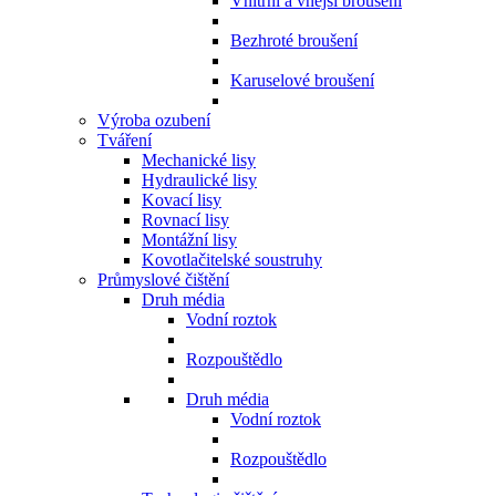
Vnitřní a vnější broušení
Bezhroté broušení
Karuselové broušení
Výroba ozubení
Tváření
Mechanické lisy
Hydraulické lisy
Kovací lisy
Rovnací lisy
Montážní lisy
Kovotlačitelské soustruhy
Průmyslové čištění
Druh média
Vodní roztok
Rozpouštědlo
Druh média
Vodní roztok
Rozpouštědlo