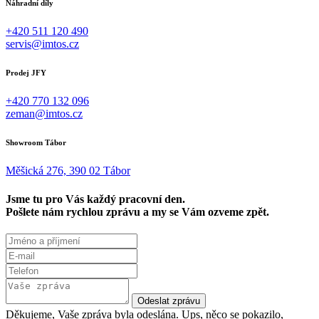
Náhradní díly
+420 511 120 490
servis@imtos.cz
Prodej JFY
+420 770 132 096
zeman@imtos.cz
Showroom Tábor
Měšická 276, 390 02 Tábor
Jsme tu pro Vás každý pracovní den.
Pošlete nám rychlou zprávu a my se Vám ozveme zpět.
Odeslat zprávu
Děkujeme, Vaše zpráva byla odeslána.
Ups, něco se pokazilo,