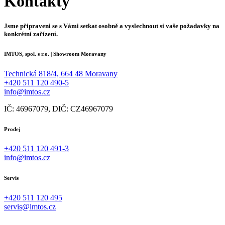
Kontakty
Jsme připraveni se s Vámi setkat osobně a vyslechnout si vaše požadavky na
konkrétní zařízení.
IMTOS, spol. s r.o. | Showroom Moravany
Technická 818/4, 664 48 Moravany
+420 511 120 490-5
info@imtos.cz
IČ: 46967079, DIČ: CZ46967079
Prodej
+420 511 120 491-3
info@imtos.cz
Servis
+420 511 120 495
servis@imtos.cz