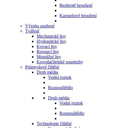
Bezhroté broušení
Karuselové broušení
Výroba ozubení
Tváření
Mechanické lisy
Hydraulické lisy
Kovací lisy
Rovnací lisy
Montážní lisy
Kovotlačitelské soustruhy
Průmyslové čištění
Druh média
Vodní roztok
Rozpouštědlo
Druh média
Vodní roztok
Rozpouštědlo
Technologie čištění