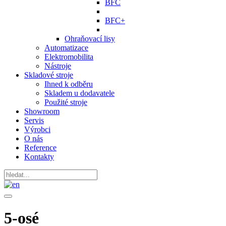
BFC
BFC+
Ohraňovací lisy
Automatizace
Elektromobilita
Nástroje
Skladové stroje
Ihned k odběru
Skladem u dodavatele
Použité stroje
Showroom
Servis
Výrobci
O nás
Reference
Kontakty
5-osé