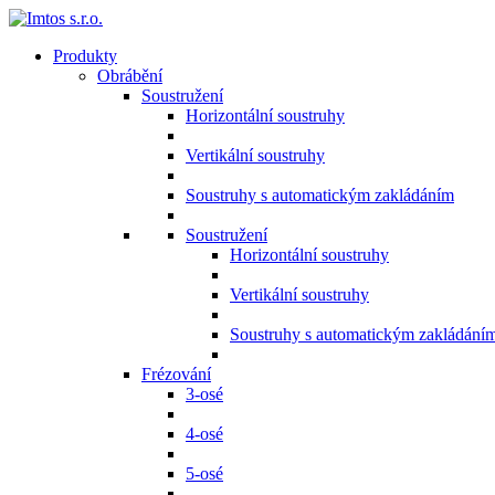
Produkty
Obrábění
Soustružení
Horizontální soustruhy
Vertikální soustruhy
Soustruhy s automatickým zakládáním
Soustružení
Horizontální soustruhy
Vertikální soustruhy
Soustruhy s automatickým zakládání
Frézování
3-osé
4-osé
5-osé