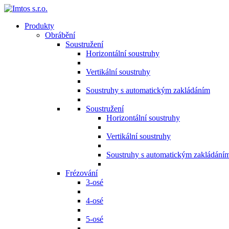
Produkty
Obrábění
Soustružení
Horizontální soustruhy
Vertikální soustruhy
Soustruhy s automatickým zakládáním
Soustružení
Horizontální soustruhy
Vertikální soustruhy
Soustruhy s automatickým zakládání
Frézování
3-osé
4-osé
5-osé