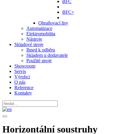
BFC
BFC+
Ohraňovací lisy
Automatizace
Elektromobilita
Nástroje
Skladové stroje
Ihned k odběru
Skladem u dodavatele
Použité stroje
Showroom
Servis
Výrobci
O nás
Reference
Kontakty
Horizontální soustruhy