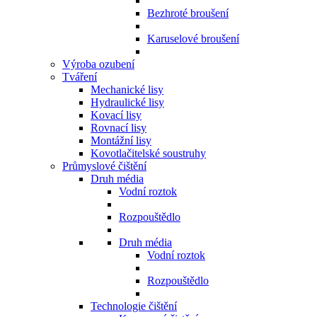
Bezhroté broušení
Karuselové broušení
Výroba ozubení
Tváření
Mechanické lisy
Hydraulické lisy
Kovací lisy
Rovnací lisy
Montážní lisy
Kovotlačitelské soustruhy
Průmyslové čištění
Druh média
Vodní roztok
Rozpouštědlo
Druh média
Vodní roztok
Rozpouštědlo
Technologie čištění