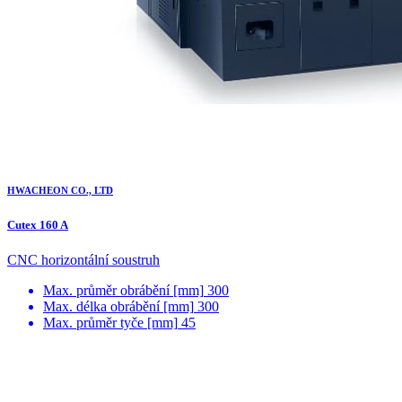
HWACHEON CO., LTD
Cutex 160 A
CNC horizontální soustruh
Max. průměr obrábění [mm]
300
Max. délka obrábění [mm]
300
Max. průměr tyče [mm]
45