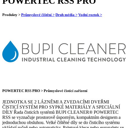
POWERTEC RSS PRO
Produkty >
Průmyslové čištění >
Druh média >
Vodní roztok >
POWERTEC RSS PRO > Průmyslové čistící zařízení
JEDNOTKA SE 2 LÁZNĚMI A ZVEDACÍMI DVEŘMI
ČISTICÍ SYSTÉM PRO SYPKÉ MATERIÁLY A SPECIÁLNÍ
DÍLY Řada čisticích systémů BUPI CLEANER® POWERTEC
RSS se vyznačuje prostorově úsporným, kompaktním designem a
jednoduchou obsluhou. Velké čištěné díly se do čisticího systému
vkládají ručně nebo automaticky. Paletové klece nebo europalety se