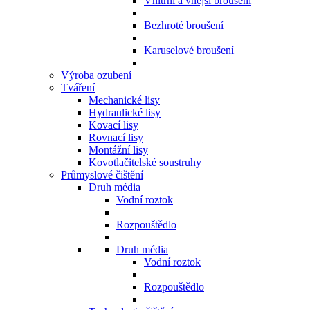
Vnitřní a vnější broušení
Bezhroté broušení
Karuselové broušení
Výroba ozubení
Tváření
Mechanické lisy
Hydraulické lisy
Kovací lisy
Rovnací lisy
Montážní lisy
Kovotlačitelské soustruhy
Průmyslové čištění
Druh média
Vodní roztok
Rozpouštědlo
Druh média
Vodní roztok
Rozpouštědlo