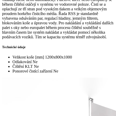
během čištění otáčejí v systému ve vodorovné poloze. Čistí se a
oplachují ze tří stran pod vysokým tlakem a velkým objemovým
proudem horkého čisticího média. Řada RSS je standardně
vybavena odsáváním par, regulací hladiny, jemným filtrem,
blokováním koše a úpravou vody. Pro nakládání a vykládání dalších
palet s oky nebo europalet během procesu čištění souběžně s
hlavním časem lze systém nakládat a vykládat pomocí několika
podávacích vozíků. Tím se kapacita systému téměř zdvojnásobí.
Technické údaje
Velikost koše [mm]
1200x800x1000
Odlakování
Ne
Čištění KLT
Ne
Ponorové čistící zařízení
Ne