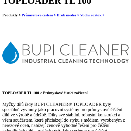
TOPLOADER TL 100
Produkty >
Průmyslové čištění >
Druh média >
Vodní roztok >
TOPLOADER TL 100 > Průmyslové čistící zařízení
Myčky dílů řady BUPI CLEANER® TOPLOADER byly
speciálně vyvinuty jako pracovní systémy pro průmyslové čištění
dílů ve výrobě a údržbě. Díky své stabilní, robustní konstrukci a
všem součástem, které přicházejí do styku s médiem, vyrobeným z
nerezové oceli, nabízejí cenově výhodné řešení pro čištění
jednotlivých dílů a malých sérií. Jako systémy pro čištění