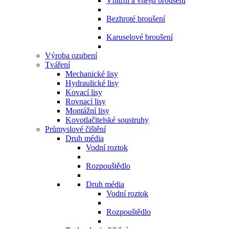
Vnitřní a vnější broušení
Bezhroté broušení
Karuselové broušení
Výroba ozubení
Tváření
Mechanické lisy
Hydraulické lisy
Kovací lisy
Rovnací lisy
Montážní lisy
Kovotlačitelské soustruhy
Průmyslové čištění
Druh média
Vodní roztok
Rozpouštědlo
Druh média
Vodní roztok
Rozpouštědlo