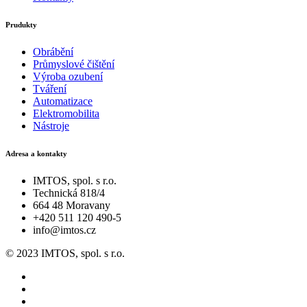
Prudukty
Obrábění
Průmyslové čištění
Výroba ozubení
Tváření
Automatizace
Elektromobilita
Nástroje
Adresa a kontakty
IMTOS, spol. s r.o.
Technická 818/4
664 48 Moravany
+420 511 120 490-5
info@imtos.cz
© 2023 IMTOS, spol. s r.o.