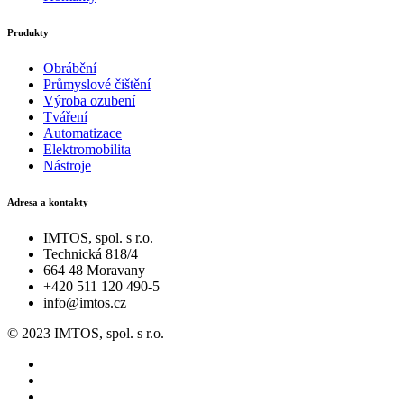
Prudukty
Obrábění
Průmyslové čištění
Výroba ozubení
Tváření
Automatizace
Elektromobilita
Nástroje
Adresa a kontakty
IMTOS, spol. s r.o.
Technická 818/4
664 48 Moravany
+420 511 120 490-5
info@imtos.cz
© 2023 IMTOS, spol. s r.o.