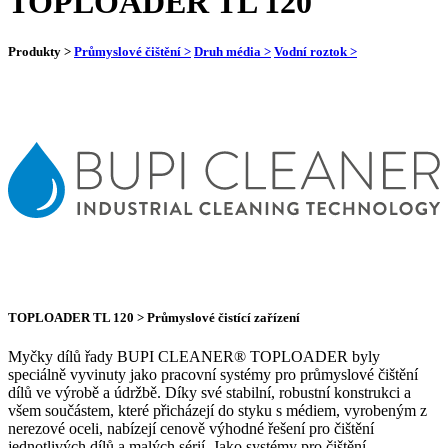
TOPLOADER TL 120
Produkty >
Průmyslové čištění >
Druh média >
Vodní roztok >
TOPLOADER TL 120 > Průmyslové čistící zařízení
Myčky dílů řady BUPI CLEANER® TOPLOADER byly
speciálně vyvinuty jako pracovní systémy pro průmyslové čištění
dílů ve výrobě a údržbě. Díky své stabilní, robustní konstrukci a
všem součástem, které přicházejí do styku s médiem, vyrobeným z
nerezové oceli, nabízejí cenově výhodné řešení pro čištění
jednotlivých dílů a malých sérií. Jako systémy pro čištění