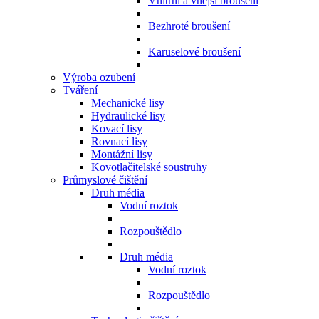
Vnitřní a vnější broušení
Bezhroté broušení
Karuselové broušení
Výroba ozubení
Tváření
Mechanické lisy
Hydraulické lisy
Kovací lisy
Rovnací lisy
Montážní lisy
Kovotlačitelské soustruhy
Průmyslové čištění
Druh média
Vodní roztok
Rozpouštědlo
Druh média
Vodní roztok
Rozpouštědlo