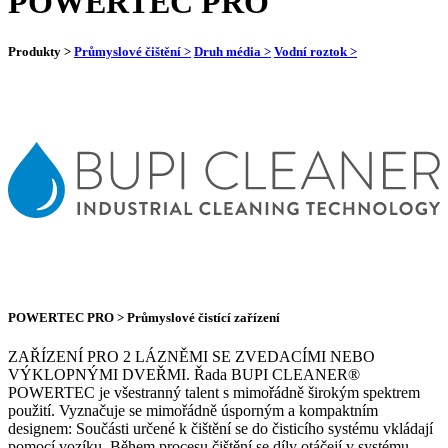
POWERTEC PRO
Produkty >
Průmyslové čištění >
Druh média >
Vodní roztok >
POWERTEC PRO > Průmyslové čistící zařízení
ZAŘÍZENÍ PRO 2 LÁZNĚMI SE ZVEDACÍMI NEBO
VÝKLOPNÝMI DVEŘMI. Řada BUPI CLEANER®
POWERTEC je všestranný talent s mimořádně širokým spektrem
použití. Vyznačuje se mimořádně úsporným a kompaktním
designem: Součásti určené k čištění se do čisticího systému vkládají
pomocí vozíku. Během procesu čištění se díly otáčejí v systému,