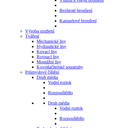
Vnitřní a vnější broušení
Bezhroté broušení
Karuselové broušení
Výroba ozubení
Tváření
Mechanické lisy
Hydraulické lisy
Kovací lisy
Rovnací lisy
Montážní lisy
Kovotlačitelské soustruhy
Průmyslové čištění
Druh média
Vodní roztok
Rozpouštědlo
Druh média
Vodní roztok
Rozpouštědlo