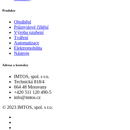
Prudukty
Obrábění
Průmyslové čištění
Výroba ozubení
Tváření
Automatizace
Elektromobilita
Nástroje
Adresa a kontakty
IMTOS, spol. s r.o.
Technická 818/4
664 48 Moravany
+420 511 120 490-5
info@imtos.cz
© 2023 IMTOS, spol. s r.o.