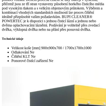
přičemž jsou ze tří stran vystaveny působení horkého čisticího média
pod vysokým tlakem a s velkým objemovým průtokem. Výběrem a
kombinací vhodných standardních možností lze proces čištění
ideálně přizpůsobit vašim požadavkům. BUPI CLEANER®
POWERTEC je k dispozici s jednou čisticí lázní a jednou nebo
dvěma oplachovacími lázněmi. Podávání je volitelně přes zvedací
dvířka, výklopná dvířka nebo na přání přes posuvná dvířka.
Technické údaje
Velikost koše [mm]
900x900x700 / 1700x1700x1000
Odlakování
Ne
Čištění KLT
Ne
Ponorové čistící zařízení
Ne