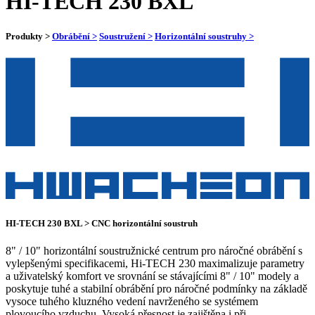
HI-TECH 230 BXL
Produkty >
Obrábění >
Soustružení >
Horizontální soustruhy >
HI-TECH 230 BXL > CNC horizontální soustruh
8" / 10" horizontální soustružnické centrum pro náročné obrábění s
vylepšenými specifikacemi, Hi-TECH 230 maximalizuje parametry
a uživatelský komfort ve srovnání se stávajícími 8" / 10" modely a
poskytuje tuhé a stabilní obrábění pro náročné podmínky na základě
vysoce tuhého kluzného vedení navrženého se systémem
plovoucího vzduchu. Vysoká přesnost je zajištěna i při