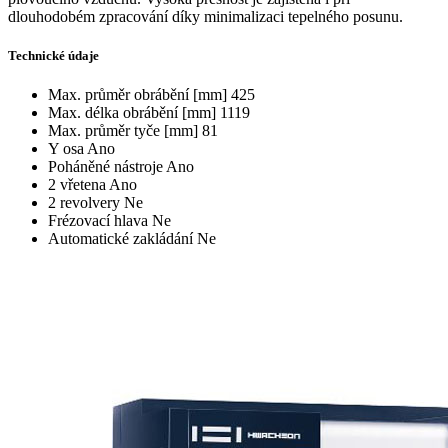
dlouhodobém zpracování díky minimalizaci tepelného posunu.
Technické údaje
Max. průměr obrábění [mm]
425
Max. délka obrábění [mm]
1119
Max. průměr tyče [mm]
81
Y osa
Ano
Poháněné nástroje
Ano
2 vřetena
Ano
2 revolvery
Ne
Frézovací hlava
Ne
Automatické zakládání
Ne