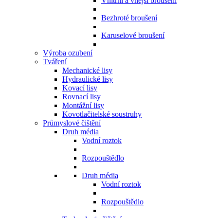
Vnitřní a vnější broušení
Bezhroté broušení
Karuselové broušení
Výroba ozubení
Tváření
Mechanické lisy
Hydraulické lisy
Kovací lisy
Rovnací lisy
Montážní lisy
Kovotlačitelské soustruhy
Průmyslové čištění
Druh média
Vodní roztok
Rozpouštědlo
Druh média
Vodní roztok
Rozpouštědlo