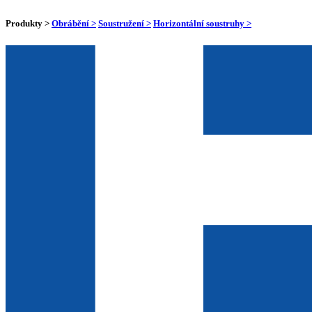
Produkty >
Obrábění >
Soustružení >
Horizontální soustruhy >