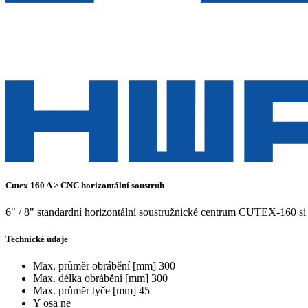
Cutex 160 A > CNC horizontální soustruh
6" / 8" standardní horizontální soustružnické centrum CUTEX-160 si 
Technické údaje
Max. průměr obrábění [mm]
300
Max. délka obrábění [mm]
300
Max. průměr tyče [mm]
45
Y osa
ne