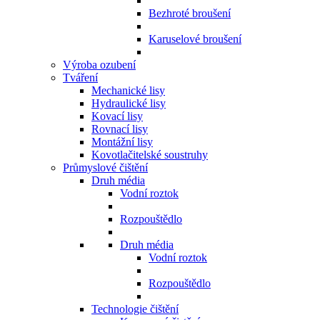
Bezhroté broušení
Karuselové broušení
Výroba ozubení
Tváření
Mechanické lisy
Hydraulické lisy
Kovací lisy
Rovnací lisy
Montážní lisy
Kovotlačitelské soustruhy
Průmyslové čištění
Druh média
Vodní roztok
Rozpouštědlo
Druh média
Vodní roztok
Rozpouštědlo
Technologie čištění