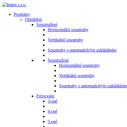
Produkty
Obrábění
Soustružení
Horizontální soustruhy
Vertikální soustruhy
Soustruhy s automatickým zakládáním
Soustružení
Horizontální soustruhy
Vertikální soustruhy
Soustruhy s automatickým zakládání
Frézování
3-osé
4-osé
5-osé