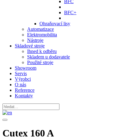
BFC
BFC+
Ohraňovací lisy
Automatizace
Elektromobilita
Nástroje
Skladové stroje
Ihned k odběru
Skladem u dodavatele
Použité stroje
Showroom
Servis
Výrobci
O nás
Reference
Kontakty
Cutex 160 A