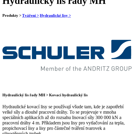
Hydraulický lis řady MH
Produkty >
Tváření >
Hydraulické lisy >
Hydraulický lis řady MH > Kovací hydraulický lis
Hydraulické kovací lisy se používají všude tam, kde je zapotřebí
velké síly a dlouhé pracovní dráhy. To se projevuje v mnoha
speciálních aplikacích až do rozsahu lisovací síly 300 000 kN a
pracovní dráhy 4 m. Příkladem jsou lisy pro vytlačování za tepla,
propichovací lisy a lisy pro částečné tváření tvarovek a
silnostěnných trubek.