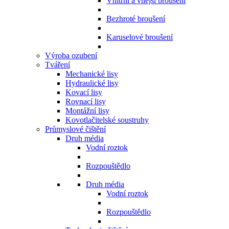
Vnitřní a vnější broušení
Bezhroté broušení
Karuselové broušení
Výroba ozubení
Tváření
Mechanické lisy
Hydraulické lisy
Kovací lisy
Rovnací lisy
Montážní lisy
Kovotlačitelské soustruhy
Průmyslové čištění
Druh média
Vodní roztok
Rozpouštědlo
Druh média
Vodní roztok
Rozpouštědlo