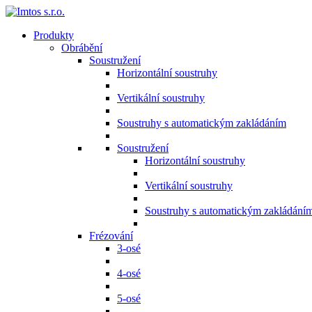
Produkty
Obrábění
Soustružení
Horizontální soustruhy
Vertikální soustruhy
Soustruhy s automatickým zakládáním
Soustružení
Horizontální soustruhy
Vertikální soustruhy
Soustruhy s automatickým zakládání
Frézování
3-osé
4-osé
5-osé