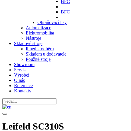
BFC
BFC+
Ohraňovací lisy
Automatizace
Elektromobilita
Nástroje
Skladové stroje
Ihned k odběru
Skladem u dodavatele
Použité stroje
Showroom
Servis
Výrobci
O nás
Reference
Kontakty
Leifeld SC310S