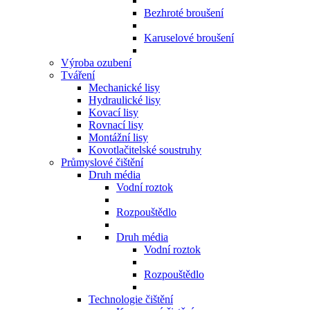
Bezhroté broušení
Karuselové broušení
Výroba ozubení
Tváření
Mechanické lisy
Hydraulické lisy
Kovací lisy
Rovnací lisy
Montážní lisy
Kovotlačitelské soustruhy
Průmyslové čištění
Druh média
Vodní roztok
Rozpouštědlo
Druh média
Vodní roztok
Rozpouštědlo
Technologie čištění