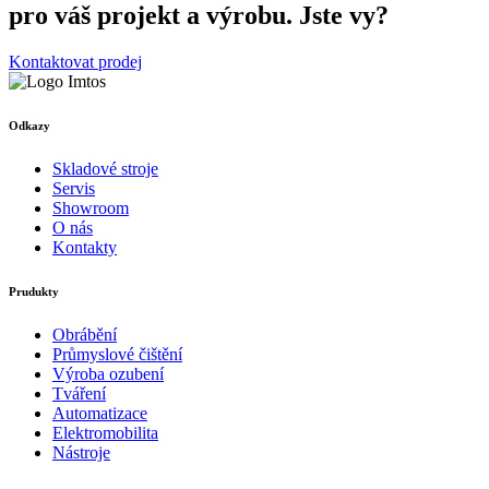
pro váš projekt a výrobu. Jste vy?
Kontaktovat prodej
Odkazy
Skladové stroje
Servis
Showroom
O nás
Kontakty
Prudukty
Obrábění
Průmyslové čištění
Výroba ozubení
Tváření
Automatizace
Elektromobilita
Nástroje