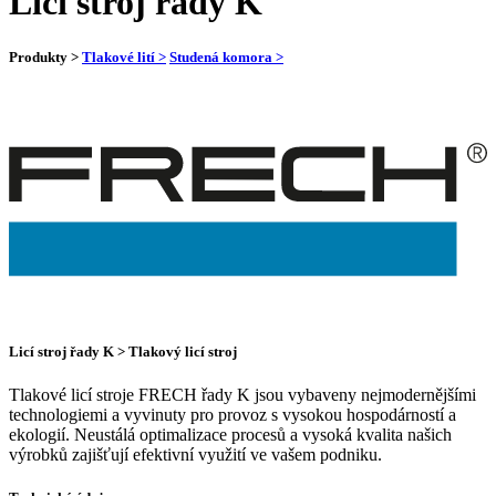
Licí stroj řady K
Produkty >
Tlakové lití >
Studená komora >
Licí stroj řady K > Tlakový licí stroj
Tlakové licí stroje FRECH řady K jsou vybaveny nejmodernějšími
technologiemi a vyvinuty pro provoz s vysokou hospodárností a
ekologií. Neustálá optimalizace procesů a vysoká kvalita našich
výrobků zajišťují efektivní využití ve vašem podniku.