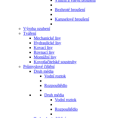
Vnitřní a vnější broušení
Bezhroté broušení
Karuselové broušení
Výroba ozubení
Tváření
Mechanické lisy
Hydraulické lisy
Kovací lisy
Rovnací lisy
Montážní lisy
Kovotlačitelské soustruhy
Průmyslové čištění
Druh média
Vodní roztok
Rozpouštědlo
Druh média
Vodní roztok
Rozpouštědlo