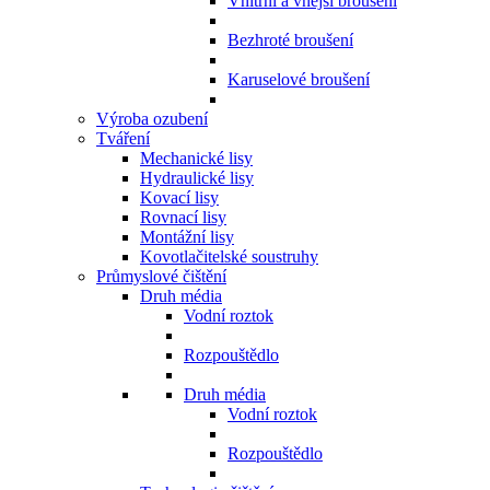
Vnitřní a vnější broušení
Bezhroté broušení
Karuselové broušení
Výroba ozubení
Tváření
Mechanické lisy
Hydraulické lisy
Kovací lisy
Rovnací lisy
Montážní lisy
Kovotlačitelské soustruhy
Průmyslové čištění
Druh média
Vodní roztok
Rozpouštědlo
Druh média
Vodní roztok
Rozpouštědlo