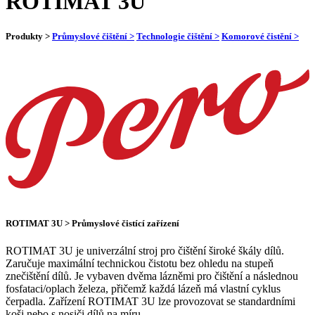
ROTIMAT 3U
Produkty >
Průmyslové čištění >
Technologie čištění >
Komorové čistění >
ROTIMAT 3U > Průmyslové čistící zařízení
ROTIMAT 3U je univerzální stroj pro čištění široké škály dílů.
Zaručuje maximální technickou čistotu bez ohledu na stupeň
znečištění dílů. Je vybaven dvěma lázněmi pro čištění a následnou
fosfataci/oplach železa, přičemž každá lázeň má vlastní cyklus
čerpadla. Zařízení ROTIMAT 3U lze provozovat se standardními
koši nebo s nosiči dílů na míru.