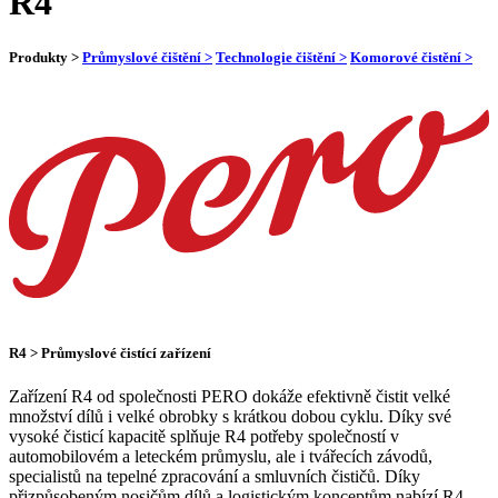
R4
Produkty >
Průmyslové čištění >
Technologie čištění >
Komorové čistění >
R4 > Průmyslové čistící zařízení
Zařízení R4 od společnosti PERO dokáže efektivně čistit velké
množství dílů i velké obrobky s krátkou dobou cyklu. Díky své
vysoké čisticí kapacitě splňuje R4 potřeby společností v
automobilovém a leteckém průmyslu, ale i tvářecích závodů,
specialistů na tepelné zpracování a smluvních čističů. Díky
přizpůsobeným nosičům dílů a logistickým konceptům nabízí R4