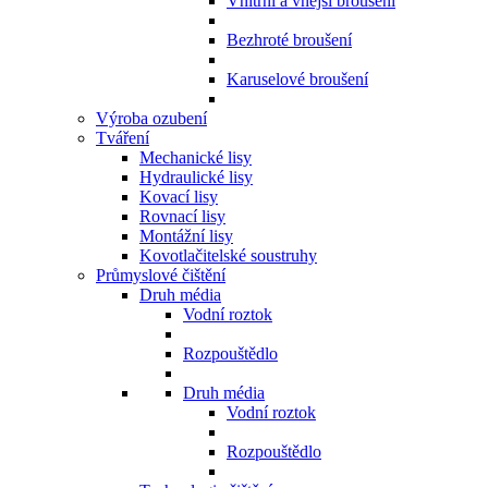
Vnitřní a vnější broušení
Bezhroté broušení
Karuselové broušení
Výroba ozubení
Tváření
Mechanické lisy
Hydraulické lisy
Kovací lisy
Rovnací lisy
Montážní lisy
Kovotlačitelské soustruhy
Průmyslové čištění
Druh média
Vodní roztok
Rozpouštědlo
Druh média
Vodní roztok
Rozpouštědlo