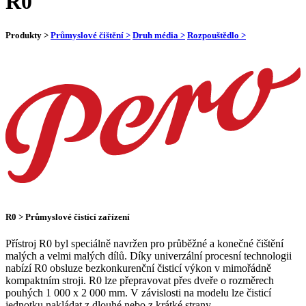
R0
Produkty >
Průmyslové čištění >
Druh média >
Rozpouštědlo >
R0 > Průmyslové čistící zařízení
Přístroj R0 byl speciálně navržen pro průběžné a konečné čištění
malých a velmi malých dílů. Díky univerzální procesní technologii
nabízí R0 obsluze bezkonkurenční čisticí výkon v mimořádně
kompaktním stroji. R0 lze přepravovat přes dveře o rozměrech
pouhých 1 000 x 2 000 mm. V závislosti na modelu lze čisticí
jednotku nakládat z dlouhé nebo z krátké strany.