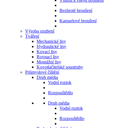
Vnitřní a vnější broušení
Bezhroté broušení
Karuselové broušení
Výroba ozubení
Tváření
Mechanické lisy
Hydraulické lisy
Kovací lisy
Rovnací lisy
Montážní lisy
Kovotlačitelské soustruhy
Průmyslové čištění
Druh média
Vodní roztok
Rozpouštědlo
Druh média
Vodní roztok
Rozpouštědlo