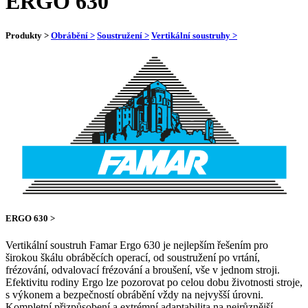
ERGO 630
Produkty >
Obrábění >
Soustružení >
Vertikální soustruhy >
ERGO 630 >
Vertikální soustruh Famar Ergo 630 je nejlepším řešením pro
širokou škálu obráběcích operací, od soustružení po vrtání,
frézování, odvalovací frézování a broušení, vše v jednom stroji.
Efektivitu rodiny Ergo lze pozorovat po celou dobu životnosti stroje,
s výkonem a bezpečností obrábění vždy na nejvyšší úrovni.
Kompletní přizpůsobení a extrémní adaptabilita na nejrůznější