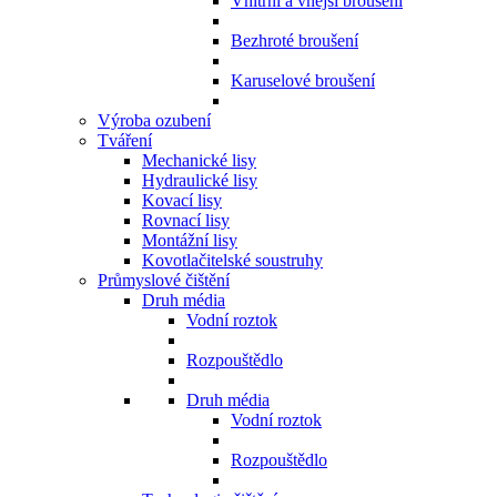
Vnitřní a vnější broušení
Bezhroté broušení
Karuselové broušení
Výroba ozubení
Tváření
Mechanické lisy
Hydraulické lisy
Kovací lisy
Rovnací lisy
Montážní lisy
Kovotlačitelské soustruhy
Průmyslové čištění
Druh média
Vodní roztok
Rozpouštědlo
Druh média
Vodní roztok
Rozpouštědlo