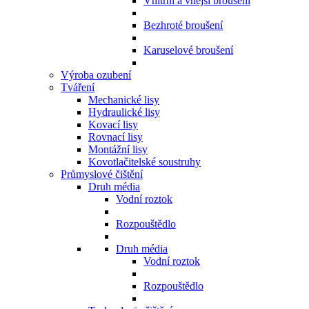
Vnitřní a vnější broušení
Bezhroté broušení
Karuselové broušení
Výroba ozubení
Tváření
Mechanické lisy
Hydraulické lisy
Kovací lisy
Rovnací lisy
Montážní lisy
Kovotlačitelské soustruhy
Průmyslové čištění
Druh média
Vodní roztok
Rozpouštědlo
Druh média
Vodní roztok
Rozpouštědlo