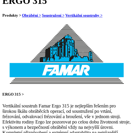
ERGO 315
Produkty >
Obrábění >
Soustružení >
Vertikální soustruhy >
ERGO 315 >
Vertikální soustruh Famar Ergo 315 je nejlepším řešením pro
širokou škálu obráběcích operací, od soustružení po vrtání,
frézování, odvalovací frézování a broušení, vše v jednom stroji.
Efektivitu rodiny Ergo lze pozorovat po celou dobu životnosti stroje,
s výkonem a bezpečností obrábění vždy na nejvyšší úrovni.
Kompletní přizpůsobení a extrémní adaptabilita na nejrůznější