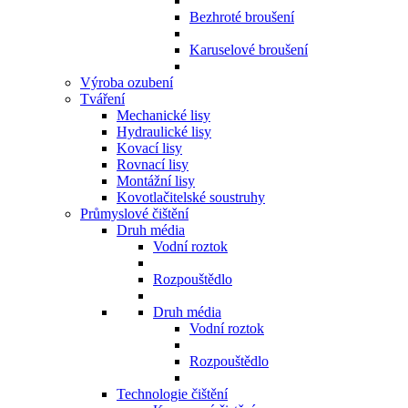
Bezhroté broušení
Karuselové broušení
Výroba ozubení
Tváření
Mechanické lisy
Hydraulické lisy
Kovací lisy
Rovnací lisy
Montážní lisy
Kovotlačitelské soustruhy
Průmyslové čištění
Druh média
Vodní roztok
Rozpouštědlo
Druh média
Vodní roztok
Rozpouštědlo
Technologie čištění