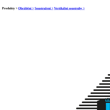
Produkty >
Obrábění >
Soustružení >
Vertikální soustruhy >