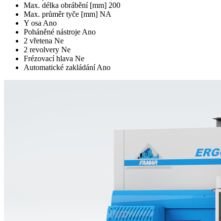
Max. délka obrábění [mm]
200
Max. průměr tyče [mm]
NA
Y osa
Ano
Poháněné nástroje
Ano
2 vřetena
Ne
2 revolvery
Ne
Frézovací hlava
Ne
Automatické zakládání
Ano