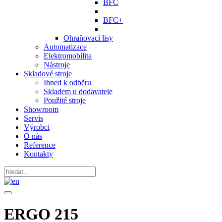
BFC
BFC+
Ohraňovací lisy
Automatizace
Elektromobilita
Nástroje
Skladové stroje
Ihned k odběru
Skladem u dodavatele
Použité stroje
Showroom
Servis
Výrobci
O nás
Reference
Kontakty
ERGO 215