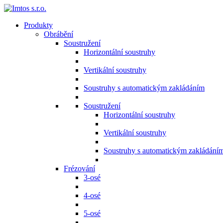
Produkty
Obrábění
Soustružení
Horizontální soustruhy
Vertikální soustruhy
Soustruhy s automatickým zakládáním
Soustružení
Horizontální soustruhy
Vertikální soustruhy
Soustruhy s automatickým zakládání
Frézování
3-osé
4-osé
5-osé