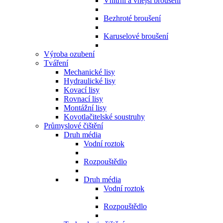
Vnitřní a vnější broušení
Bezhroté broušení
Karuselové broušení
Výroba ozubení
Tváření
Mechanické lisy
Hydraulické lisy
Kovací lisy
Rovnací lisy
Montážní lisy
Kovotlačitelské soustruhy
Průmyslové čištění
Druh média
Vodní roztok
Rozpouštědlo
Druh média
Vodní roztok
Rozpouštědlo