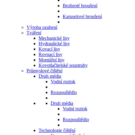
Bezhroté broušení
Karuselové broušení
Výroba ozubení
Tváření
Mechanické lisy
Hydraulické lisy
Kovací lisy
Rovnací lisy
Montážní lisy
Kovotlačitelské soustruhy
Průmyslové čištění
Druh média
Vodní roztok
Rozpouštědlo
Druh média
Vodní roztok
Rozpouštědlo
Technologie čištění