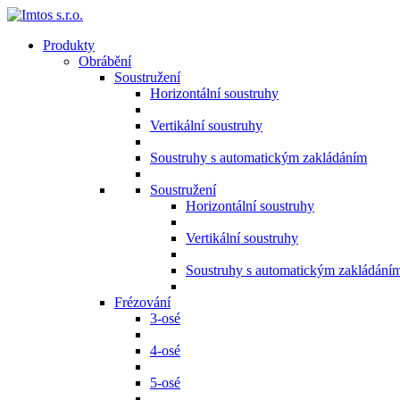
Produkty
Obrábění
Soustružení
Horizontální soustruhy
Vertikální soustruhy
Soustruhy s automatickým zakládáním
Soustružení
Horizontální soustruhy
Vertikální soustruhy
Soustruhy s automatickým zakládání
Frézování
3-osé
4-osé
5-osé