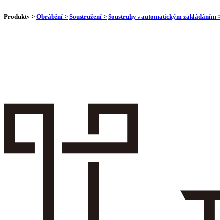
Produkty >
Obrábění >
Soustružení >
Soustruhy s automatickým zakládáním 