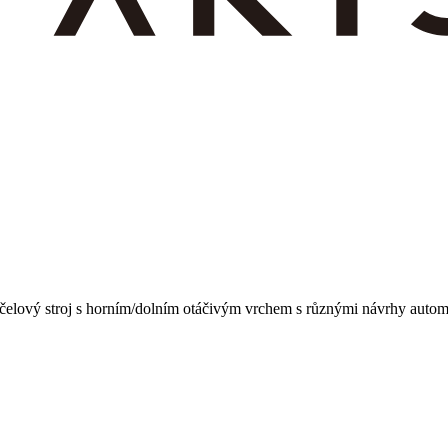
účelový stroj s horním/dolním otáčivým vrchem s různými návrhy automa