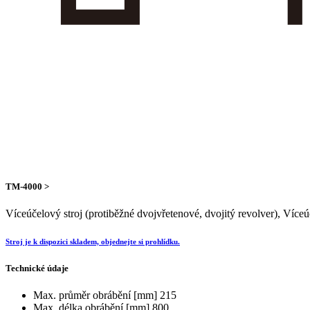
TM-4000 >
Víceúčelový stroj (protiběžné dvojvřetenové, dvojitý revolver), Více
Stroj je k dispozici skladem, objednejte si prohlídku.
Technické údaje
Max. průměr obrábění [mm]
215
Max. délka obrábění [mm]
800