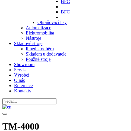
BFC
BFC+
Ohraňovací lisy
Automatizace
Elektromobilita
Nástroje
Skladové stroje
Ihned k odběru
Skladem u dodavatele
Použité stroje
Showroom
Servis
Výrobci
O nás
Reference
Kontakty
TM-4000