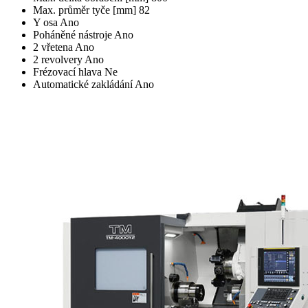
Max. průměr tyče [mm]
82
Y osa
Ano
Poháněné nástroje
Ano
2 vřetena
Ano
2 revolvery
Ano
Frézovací hlava
Ne
Automatické zakládání
Ano