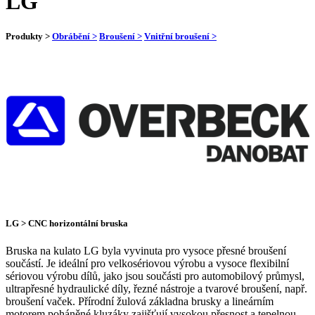
LG
Produkty >
Obrábění >
Broušení >
Vnitřní broušení >
LG > CNC horizontální bruska
Bruska na kulato LG byla vyvinuta pro vysoce přesné broušení
součástí. Je ideální pro velkosériovou výrobu a vysoce flexibilní
sériovou výrobu dílů, jako jsou součásti pro automobilový průmysl,
ultrapřesné hydraulické díly, řezné nástroje a tvarové broušení, např.
broušení vaček. Přírodní žulová základna brusky a lineárním
motorem poháněné kluzáky zajišťují vysokou přesnost a tepelnou