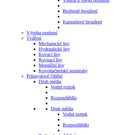
Vnitřní a vnější broušení
Bezhroté broušení
Karuselové broušení
Výroba ozubení
Tváření
Mechanické lisy
Hydraulické lisy
Kovací lisy
Rovnací lisy
Montážní lisy
Kovotlačitelské soustruhy
Průmyslové čištění
Druh média
Vodní roztok
Rozpouštědlo
Druh média
Vodní roztok
Rozpouštědlo