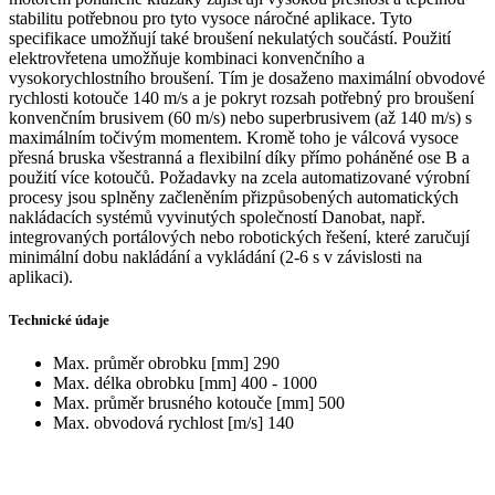
stabilitu potřebnou pro tyto vysoce náročné aplikace. Tyto
specifikace umožňují také broušení nekulatých součástí. Použití
elektrovřetena umožňuje kombinaci konvenčního a
vysokorychlostního broušení. Tím je dosaženo maximální obvodové
rychlosti kotouče 140 m/s a je pokryt rozsah potřebný pro broušení
konvenčním brusivem (60 m/s) nebo superbrusivem (až 140 m/s) s
maximálním točivým momentem. Kromě toho je válcová vysoce
přesná bruska všestranná a flexibilní díky přímo poháněné ose B a
použití více kotoučů. Požadavky na zcela automatizované výrobní
procesy jsou splněny začleněním přizpůsobených automatických
nakládacích systémů vyvinutých společností Danobat, např.
integrovaných portálových nebo robotických řešení, které zaručují
minimální dobu nakládání a vykládání (2-6 s v závislosti na
aplikaci).
Technické údaje
Max. průměr obrobku [mm]
290
Max. délka obrobku [mm]
400 - 1000
Max. průměr brusného kotouče [mm]
500
Max. obvodová rychlost [m/s]
140