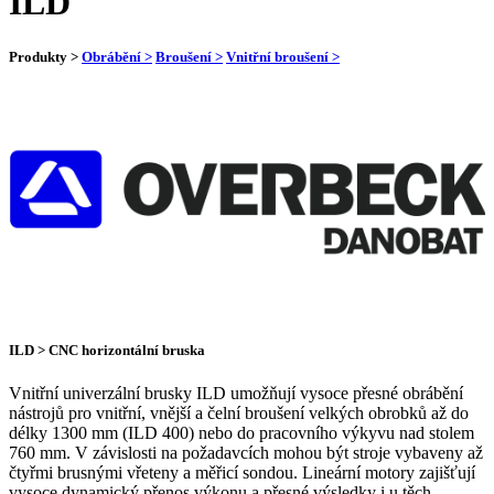
ILD
Produkty >
Obrábění >
Broušení >
Vnitřní broušení >
ILD > CNC horizontální bruska
Vnitřní univerzální brusky ILD umožňují vysoce přesné obrábění
nástrojů pro vnitřní, vnější a čelní broušení velkých obrobků až do
délky 1300 mm (ILD 400) nebo do pracovního výkyvu nad stolem
760 mm. V závislosti na požadavcích mohou být stroje vybaveny až
čtyřmi brusnými vřeteny a měřicí sondou. Lineární motory zajišťují
vysoce dynamický přenos výkonu a přesné výsledky i u těch