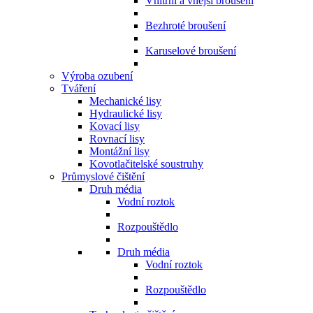
Vnitřní a vnější broušení
Bezhroté broušení
Karuselové broušení
Výroba ozubení
Tváření
Mechanické lisy
Hydraulické lisy
Kovací lisy
Rovnací lisy
Montážní lisy
Kovotlačitelské soustruhy
Průmyslové čištění
Druh média
Vodní roztok
Rozpouštědlo
Druh média
Vodní roztok
Rozpouštědlo