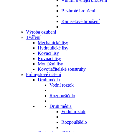
Vnitřní a vnější broušení
Bezhroté broušení
Karuselové broušení
Výroba ozubení
Tváření
Mechanické lisy
Hydraulické lisy
Kovací lisy
Rovnací lisy
Montážní lisy
Kovotlačitelské soustruhy
Průmyslové čištění
Druh média
Vodní roztok
Rozpouštědlo
Druh média
Vodní roztok
Rozpouštědlo