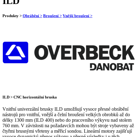
ILD
Produkty >
Obrábění >
Broušení >
Vnější broušení >
ILD > CNC horizontální bruska
Vnitřní univerzální brusky ILD umožňují vysoce přesné obrábění
nástrojů pro vnitřní, vnější a čelní broušení velkých obrobků až do
délky 1300 mm (ILD 400) nebo do pracovního výkyvu nad stolem
760 mm. V závislosti na požadavcích mohou být stroje vybaveny až
čtyřmi brusnými vřeteny a měřicí sondou. Lineární motory zajišťují
vysoce dynamický přenos výkonu a přesné výsledky i u těch