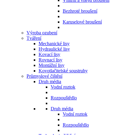
Vnitřní a vnější broušení
Bezhroté broušení
Karuselové broušení
Výroba ozubení
Tváření
Mechanické lisy
Hydraulické lisy
Kovací lisy
Rovnací lisy
Montážní lisy
Kovotlačitelské soustruhy
Průmyslové čištění
Druh média
Vodní roztok
Rozpouštědlo
Druh média
Vodní roztok
Rozpouštědlo