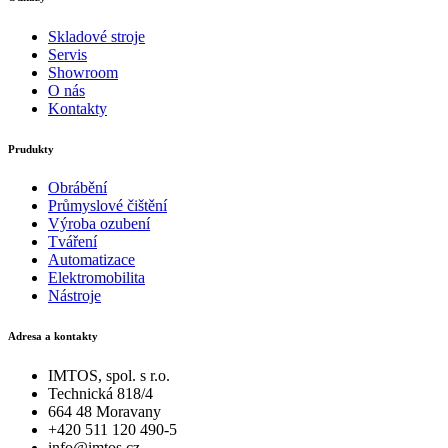
Skladové stroje
Servis
Showroom
O nás
Kontakty
Prudukty
Obrábění
Průmyslové čištění
Výroba ozubení
Tváření
Automatizace
Elektromobilita
Nástroje
Adresa a kontakty
IMTOS, spol. s r.o.
Technická 818/4
664 48 Moravany
+420 511 120 490-5
info@imtos.cz