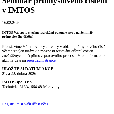
Seminář průmyslového čištění
v IMTOS
16.02.2026
IMTOS Vás spolu s technologickými partnery zvou na Seminář
průmyslového čištění.
Představíme Vám novinky a trendy v oblasti průmyslového čištění
včetně živých ukázek a možnosti testování čištění Vašich
znečištěných dílů přímo z pracovního procesu. Více informací o
akci najdete na
registrační stránce.
ULOŽTE SI DATUM AKCE
21. a 22. dubna 2026
IMTOS spol s.r.o.
Technická 818/4, 664 48 Moravany
Registrujte si Vaši účast včas