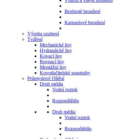
Vnitřní a vnější broušení
Bezhroté broušení
Karuselové broušení
Výroba ozubení
Tváření
Mechanické lisy
Hydraulické lisy
Kovací lisy
Rovnací lisy
Montážní lisy
Kovotlačitelské soustruhy
Průmyslové čištění
Druh média
Vodní roztok
Rozpouštědlo
Druh média
Vodní roztok
Rozpouštědlo