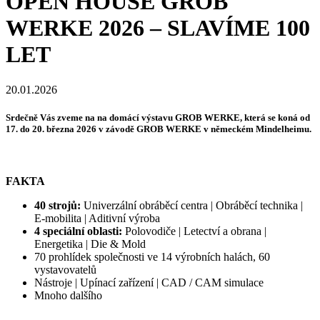
OPEN HOUSE GROB
WERKE 2026 – SLAVÍME 100
LET
20.01.2026
Srdečně Vás zveme na na domácí výstavu GROB WERKE, která se koná od
17. do 20. března 2026 v závodě GROB WERKE v německém Mindelheimu.
FAKTA
40 strojů:
Univerzální obráběcí centra | Obráběcí technika |
E-mobilita | Aditivní výroba
4 speciální oblasti:
Polovodiče | Letectví a obrana |
Energetika | Die & Mold
70 prohlídek společnosti ve 14 výrobních halách, 60
vystavovatelů
Nástroje | Upínací zařízení | CAD / CAM simulace
Mnoho dalšího