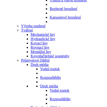
Vnitřní a vnější broušení
Bezhroté broušení
Karuselové broušení
Výroba ozubení
Tváření
Mechanické lisy
Hydraulické lisy
Kovací lisy
Rovnací lisy
Montážní lisy
Kovotlačitelské soustruhy
Průmyslové čištění
Druh média
Vodní roztok
Rozpouštědlo
Druh média
Vodní roztok
Rozpouštědlo